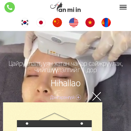
Цайруулалт, уян хатан чанар сайжруулах,
чийгшүүлэлтийг 1 дор
Hihallao
Дэлгэрэнгүй