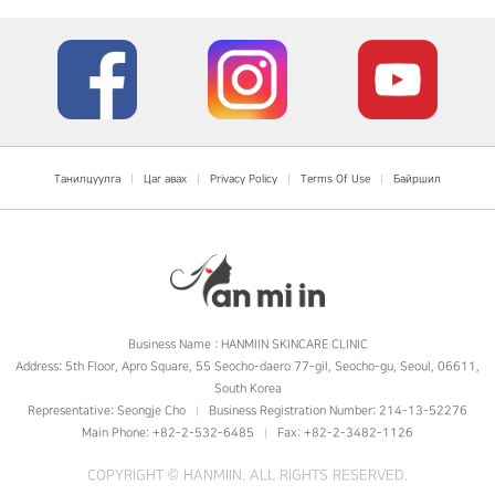
Танилцуулга
|
Цаг авах
|
Privacy Policy
|
Terms Of Use
|
Байршил
Business Name : HANMIIN SKINCARE CLINIC
Address: 5th Floor, Apro Square, 55 Seocho-daero 77-gil, Seocho-gu, Seoul, 06611,
South Korea
Representative: Seongje Cho
Business Registration Number: 214-13-52276
|
Main Phone: +82-2-532-6485
Fax: +82-2-3482-1126
|
COPYRIGHT ©
HANMIIN
. ALL RIGHTS RESERVED.