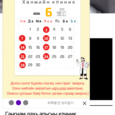
HANMIIN
YOUTUBE
하루동안 보지않기
Гангнам дахь арьсны клиник