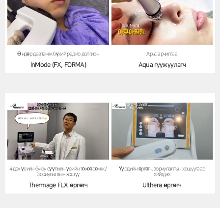
Арьс арчилгаа
Өндөр давтамж бүхий радио долгион
Aqua гуужуулагч
InMode (FX, FORMA)
4 дэх үеийн буюу сүүлийн үеийн төхөөрөмж /
Үүрдийн өргөгч, зориулалтын хошуугаар
Зориулалтын хошуу
хийгдэх
Thermage FLX өргөгч
Ulthera өргөгч