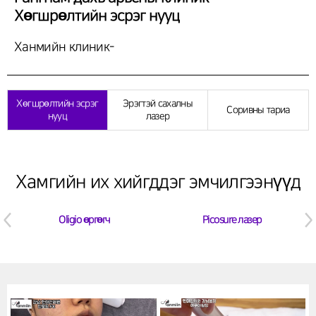
Хөгшрөлтийн эсрэг нууц
Ханмийн клиник-
Хөгшрөлтийн эсрэг
Эрэгтэй сахалны
Соривны тариа
нууц
лазер
Хамгийн их хийгддэг эмчилгээнүүд
Oligio өргөгч
Picosure лазер