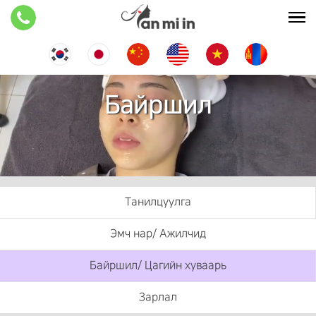
Байршил
Танилцуулга
Эмч нар/ Ажилчид
Байршил/ Цагийн хуваарь
Зарлал