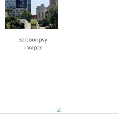
Зогсоол руу
нэвтрэх