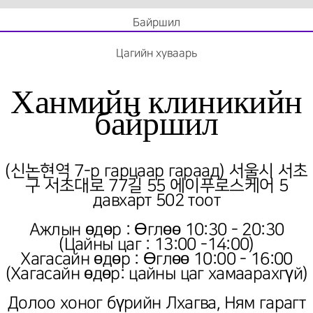
Байршил
Цагийн хуваарь
Ханмийн клиникийн
байршил
(
신논현역 7-р гарцаар гараад
) 서울시 서초
구 서초대로 77길 55 에이푸로스케어 5
давхарт 502 тоот
Ажлын өдөр : Өглөө 10:30 - 20:30
(Цайны цаг : 13:00 -14:00)
Хагасайн өдөр : Өглөө 10:00 - 16:00
(
Хагасайн өдөр: цайны цаг хамаарахгүй)
Долоо хоног бүрийн Лхагва, Ням гарагт