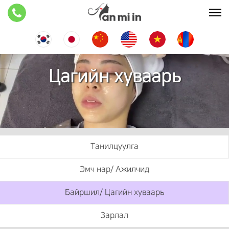
Цагийн хуваарь
Танилцуулга
Эмч нар/ Ажилчид
Байршил/ Цагийн хуваарь
Зарлал