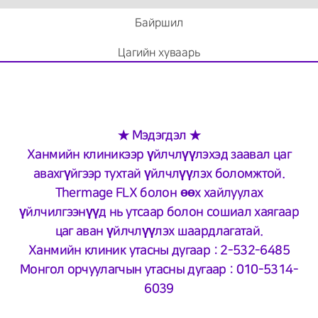
Байршил
Цагийн хуваарь
★ Мэдэгдэл ★
Ханмийн клиникээр үйлчлүүлэхэд заавал цаг
авахгүйгээр тухтай үйлчлүүлэх боломжтой.
Thermage FLX болон өөх хайлуулах
үйлчилгээнүүд нь утсаар болон сошиал хаягаар
цаг аван үйлчлүүлэх шаардлагатай.
Ханмийн клиник утасны дугаар : 2-532-6485
Монгол орчуулагчын утасны дугаар : 010-5314-
6039