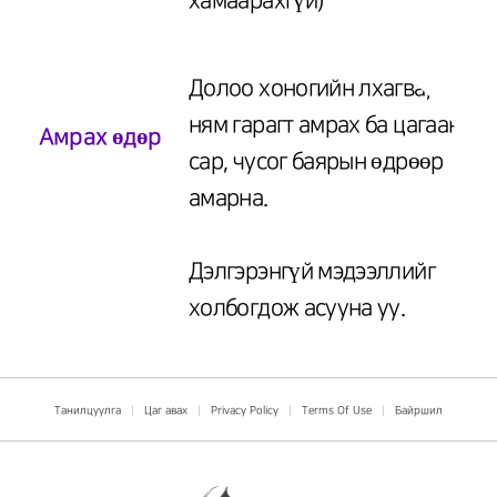
хамаарахгүй)
Долоо хоногийн лхагва,
ням гарагт амрах ба цагаан
Амрах өдөр
сар, чусог баярын өдрөөр
амарна.
Дэлгэрэнгүй мэдээллийг
холбогдож асууна уу.
Танилцуулга
|
Цаг авах
|
Privacy Policy
|
Terms Of Use
|
Байршил