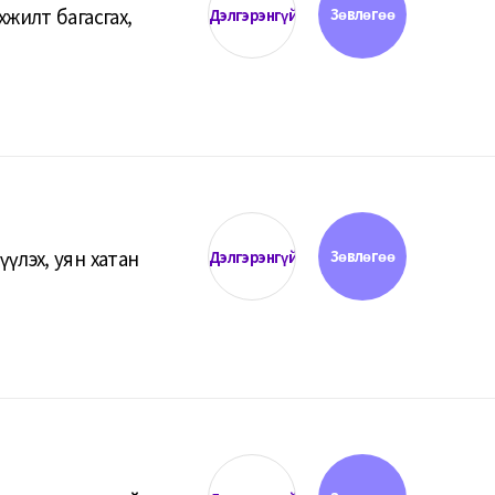
хжилт багасгах,
Зөвлөгөө
Дэлгэрэнгүй
үүлэх, уян хатан
Зөвлөгөө
Дэлгэрэнгүй