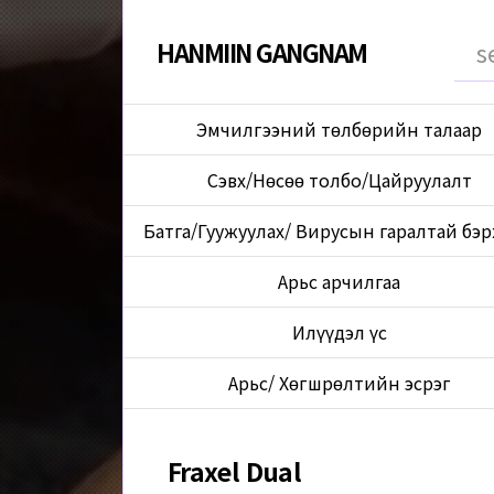
HANMIIN GANGNAM
Эмчилгээний төлбөрийн талаар
Сэвх/Нөсөө толбо/Цайруулалт
Батга/Гуужуулах/ Вирусын гаралтай бэ
Арьс арчилгаа
Илүүдэл үс
Арьс/ Хөгшрөлтийн эсрэг
Fraxel Dual