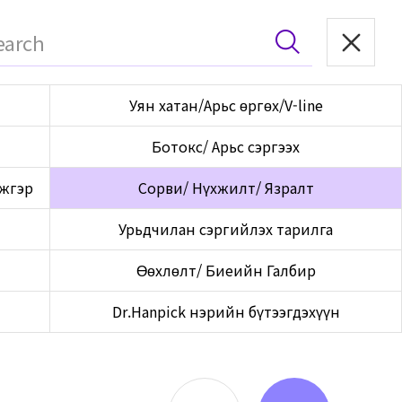
Уян хатан/Арьс өргөх/V-line
Ботокс/ Арьс сэргээх
ржгэр
Сорви/ Нүхжилт/ Язралт
Урьдчилан сэргийлэх тарилга
Өөхлөлт/ Биеийн Галбир
Dr.Hanpick нэрийн бүтээгдэхүүн