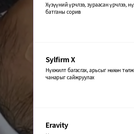
Хүзүүний үрчлээ, зураасан үрчлээ, нү
батганы сорив
Sylfirm X
Нүхжилт багасгах, арьсыг нөхөн төлж
чанарыг сайжруулах
Eravity